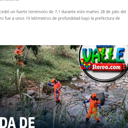
edió un fuerte terremoto de 7,1 durante este martes 28 de julio del
ntro fue a unos 10 kilómetros de profundidad bajo la prefectura de