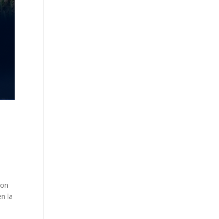
con
en la