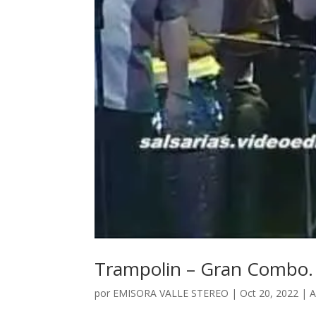
Trampolin – Gran Combo.
por
EMISORA VALLE STEREO
|
Oct 20, 2022
|
A