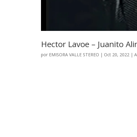
Hector Lavoe – Juanito Al
por
EMISORA VALLE STEREO
|
Oct 20, 2022
|
A