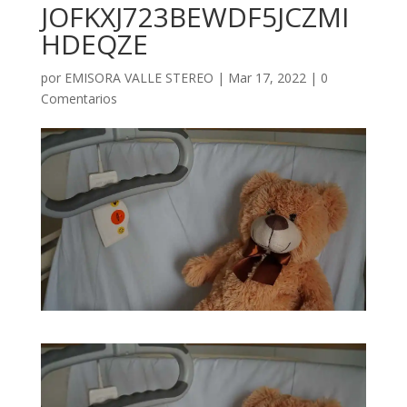
JOFKXJ723BEWDF5JCZMI
HDEQZE
por
EMISORA VALLE STEREO
|
Mar 17, 2022
|
0
Comentarios